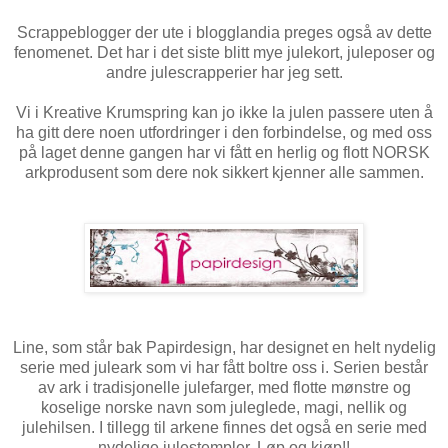
Scrappeblogger der ute i blogglandia preges også av dette
fenomenet. Det har i det siste blitt mye julekort, juleposer og
andre julescrapperier har jeg sett.
Vi i Kreative Krumspring kan jo ikke la julen passere uten å
ha gitt dere noen utfordringer i den forbindelse, og med oss
på laget denne gangen har vi fått en herlig og flott NORSK
arkprodusent som dere nok sikkert kjenner alle sammen.
Line, som står bak Papirdesign, har designet en helt nydelig
serie med juleark som vi har fått boltre oss i. Serien består
av ark i tradisjonelle julefarger, med flotte mønstre og
koselige norske navn som juleglede, magi, nellik og
julehilsen. I tillegg til arkene finnes det også en serie med
nydelige julestempler. Løp og kjøp!!